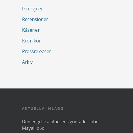
Intervjuer
Recensioner
Kåserier
Krönikor
Pressreleaser
Arkiv
AKTUELLA INLÄGG
Den engelska bluesens gudfader John
Mayall död