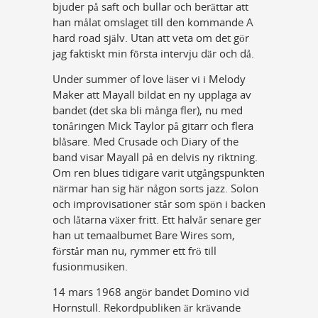
bjuder på saft och bullar och berättar att
han målat omslaget till den kommande A
hard road själv. Utan att veta om det gör
jag faktiskt min första intervju där och då.
Under summer of love läser vi i Melody
Maker att Mayall bildat en ny upplaga av
bandet (det ska bli många fler), nu med
tonåringen Mick Taylor på gitarr och flera
blåsare. Med Crusade och Diary of the
band visar Mayall på en delvis ny riktning.
Om ren blues tidigare varit utgångspunkten
närmar han sig här någon sorts jazz. Solon
och improvisationer står som spön i backen
och låtarna växer fritt. Ett halvår senare ger
han ut temaalbumet Bare Wires som,
förstår man nu, rymmer ett frö till
fusionmusiken.
14 mars 1968 angör bandet Domino vid
Hornstull. Rekordpubliken är krävande