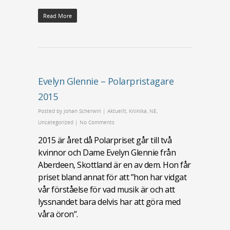
Read More
Evelyn Glennie – Polarpristagare
2015
Posted by
Johan Scherwin
|
Aktuellt
,
Krönika
,
NE
,
Uncategorized
|
No Comments
2015 är året då Polarpriset går till två
kvinnor och Dame Evelyn Glennie från
Aberdeen, Skottland är en av dem. Hon får
priset bland annat för att ”hon har vidgat
vår förståelse för vad musik är och att
lyssnandet bara delvis har att göra med
våra öron”.