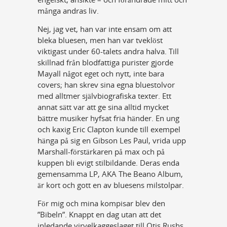
många andras liv.
Nej, jag vet, han var inte ensam om att
bleka bluesen, men han var tveklöst
viktigast under 60-talets andra halva. Till
skillnad från blodfattiga purister gjorde
Mayall något eget och nytt, inte bara
covers; han skrev sina egna bluestolvor
med alltmer självbiografiska texter. Ett
annat sätt var att ge sina alltid mycket
bättre musiker hyfsat fria händer. En ung
och kaxig Eric Clapton kunde till exempel
hänga på sig en Gibson Les Paul, vrida upp
Marshall-förstärkaren på max och på
kuppen bli evigt stilbildande. Deras enda
gemensamma LP, AKA The Beano Album,
är kort och gott en av bluesens milstolpar.
För mig och mina kompisar blev den
”Bibeln”. Knappt en dag utan att det
inledande virvelkaggeslaget till Otis Rushs