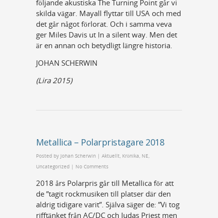
följande akustiska The Turning Point går vi
skilda vägar. Mayall flyttar till USA och med
det går något förlorat. Och i samma veva
ger Miles Davis ut In a silent way. Men det
är en annan och betydligt längre historia.
JOHAN SCHERWIN
(Lira 2015)
Metallica – Polarpristagare 2018
Posted by
Johan Scherwin
|
Aktuellt
,
Krönika
,
NE
,
Uncategorized
|
No Comments
2018 års Polarpris går till Metallica för att
de ”tagit rockmusiken till platser där den
aldrig tidigare varit”. Själva säger de: ”Vi tog
rifftänket från AC/DC och Judas Priest men