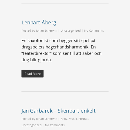
Lennart Åberg
Posted by
Johan Scherwin
|
Uncategorized
|
No Comments
En saxofonist som bygger sitt spel på
dragspelets högerhandsharmonik. En
”teaterdirektör” som ser till att saker och
ting blir gjorda.
Read More
Jan Garbarek – Skenbart enkelt
Posted by
Johan Scherwin
|
Arkiv
,
Musik
,
Porträtt
,
Uncategorized
|
No Comments