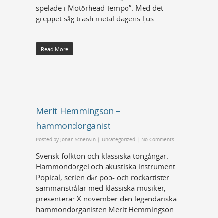
spelade i Motörhead-tempo”. Med det
greppet såg trash metal dagens ljus.
Read More
Merit Hemmingson –
hammondorganist
Posted by
Johan Scherwin
|
Uncategorized
|
No Comments
Svensk folkton och klassiska tongångar.
Hammondorgel och akustiska instrument.
Popical, serien där pop- och rockartister
sammanstrålar med klassiska musiker,
presenterar X november den legendariska
hammondorganisten Merit Hemmingson.