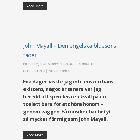
Read More
John Mayall – Den engelska bluesens
fader
Posted by
Johan Scherwin
|
Aktuellt
,
Krönika
,
Lira
,
Uncategorized
|
No Comments
Ena dagen visste jag inte ens om hans
existens, något år senare var jag
beredd att spendera en kväll på en
toalett bara för att höra honom –
genom väggen. Få musiker har betytt
så mycket för mig som John Mayall.
Read More