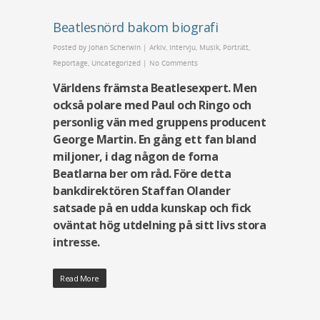
Beatlesnörd bakom biografi
Posted by
Johan Scherwin
|
Arkiv
,
Intervju
,
Musik
,
Porträtt
,
Reportage
,
Uncategorized
|
No Comments
Världens främsta Beatlesexpert. Men
också polare med Paul och Ringo och
personlig vän med gruppens producent
George Martin. En gång ett fan bland
miljoner, i dag någon de forna
Beatlarna ber om råd. Före detta
bankdirektören Staffan Olander
satsade på en udda kunskap och fick
oväntat hög utdelning på sitt livs stora
intresse.
Read More