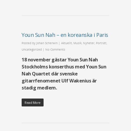
Youn Sun Nah – en koreanska i Paris
Posted by
Johan Scherwin
|
Aktuellt
,
Musik
,
Nyheter
,
Porträtt
,
Uncategorized
|
No Comments
18 november gästar Youn Sun Nah
Stockholms konserthus med Youn Sun
Nah Quartet där svenske
gitarrfenomenet Ulf Wakenius är
stadig medlem.
Read More