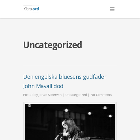
Uncategorized
Den engelska bluesens gudfader
John Mayall död
Posted by
Johan Scherwin
|
Uncategorized
|
No Comments