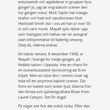
entusiastisk och applåderar in gruppen fyra
gånger! Jo, jag tar mig bakom scenen den
här gången också. Mick Taylor har trasiga
brallor och hatt och saxofonisten Dick
Heckstall-Smith slår i oss att han är över 50
år och varit munk. Mayall själv dyker upp
som hastigast och hafsar ner en autograf
utan tillstymmelse till faderlig omsorg.
Okej då, tiderna ändras.
Ett halvår senare, 8 december 1968, är
Mayall i Sverige för tredje gången, på
Vedala nation i Uppsala. Inte en chans för
en överentusiastisk fjortonåring att få en
biljett. Men en olåst dörr i entrén visar sig
leda till ett utrymme bakom scenen. Där
finns en toalett som läcker ljud, låtarna från
den färska och självbiografiska Blues from
Laurel Canyon. Det får duga!
På något sätt fick det också räcka. Efter den