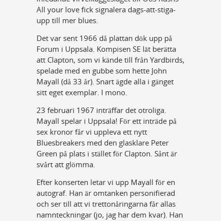
All your love fick signalera dags-att-stiga-
upp till mer blues.
Det var sent 1966 då plattan dök upp på
Forum i Uppsala. Kompisen SE lät berätta
att Clapton, som vi kände till från Yardbirds,
spelade med en gubbe som hette John
Mayall (då 33 år). Snart ägde alla i gänget
sitt eget exemplar. I mono.
23 februari 1967 inträffar det otroliga.
Mayall spelar i Uppsala! För ett inträde på
sex kronor får vi uppleva ett nytt
Bluesbreakers med den glasklare Peter
Green på plats i stället för Clapton. Sånt är
svårt att glömma.
Efter konserten letar vi upp Mayall för en
autograf. Han är omtanken personifierad
och ser till att vi trettonåringarna får allas
namnteckningar (jo, jag har dem kvar). Han