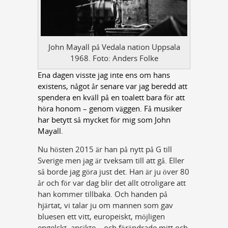
John Mayall på Vedala nation Uppsala
1968. Foto: Anders Folke
Ena dagen visste jag inte ens om hans
existens, något år senare var jag beredd att
spendera en kväll på en toalett bara för att
höra honom – genom väggen. Få musiker
har betytt så mycket för mig som John
Mayall.
Nu hösten 2015 är han på nytt på G till
Sverige men jag är tveksam till att gå. Eller
så borde jag göra just det. Han är ju över 80
år och för var dag blir det allt otroligare att
han kommer tillbaka. Och handen på
hjärtat, vi talar ju om mannen som gav
bluesen ett vitt, europeiskt, möjligen
engelskt, ansikte – och förändrade mitt och