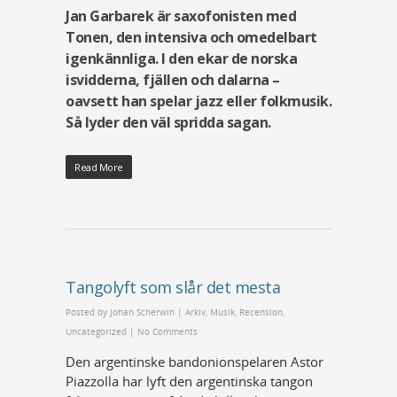
Jan Garbarek är saxofonisten med
Tonen, den intensiva och omedelbart
igenkännliga. I den ekar de norska
isvidderna, fjällen och dalarna –
oavsett han spelar jazz eller folkmusik.
Så lyder den väl spridda sagan.
Read More
Tangolyft som slår det mesta
Posted by
Johan Scherwin
|
Arkiv
,
Musik
,
Recension
,
Uncategorized
|
No Comments
Den argentinske bandonionspelaren Astor
Piazzolla har lyft den argentinska tangon