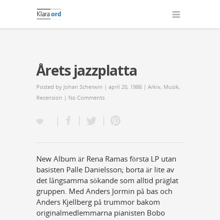
Årets jazzplatta
Posted by
Johan Scherwin
| april 20, 1986 |
Arkiv
,
Musik
,
Recension
|
No Comments
New Album är Rena Ramas första LP utan
basisten Palle Danielsson; borta är lite av
det långsamma sökande som alltid präglat
gruppen. Med Anders Jormin på bas och
Anders Kjellberg på trummor bakom
originalmedlemmarna pianisten Bobo