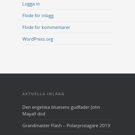
Logga in
Flöde för inlägg
Flöde för kommentarer
WordPress.org
AKTUELLA INLÄGG
Den engelska bluesens gudfader John
Mayall död
Grandmaster Flash – Polarpristagare 2019