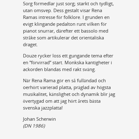
Sorg förmedlar just sorg; starkt och tydligt,
utan omsvep. Dess gestalt visar Rena
Ramas intresse för folklore. I grunden en
evigt klingande pedalton runt vilken för
pianot snurrar, därefter ett bassolo med
stråke som artikulerar det orientaliska
draget.
Douze rycker loss ett gungande tema efter
en ”förvirrad” start. Monkska kantigheter i
ackorden blandas med rakt sväng.
När Rena Rama gör en så fulländad och
oerhört varierad platta, präglad av högsta
musikalitet, känslighet och dynamik blir jag
övertygad om att jag hört årets bästa
svenska jazzplatta!
Johan Scherwin
(DN 1986)