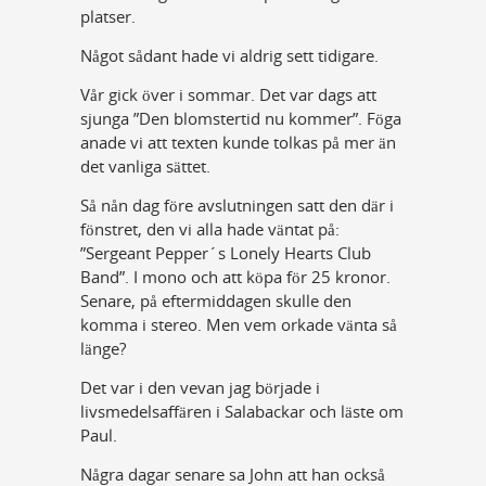
platser.
Något sådant hade vi aldrig sett tidigare.
Vår gick över i sommar. Det var dags att
sjunga ”Den blomstertid nu kommer”. Föga
anade vi att texten kunde tolkas på mer än
det vanliga sättet.
Så nån dag före avslutningen satt den där i
fönstret, den vi alla hade väntat på:
”Sergeant Pepper´s Lonely Hearts Club
Band”. I mono och att köpa för 25 kronor.
Senare, på eftermiddagen skulle den
komma i stereo. Men vem orkade vänta så
länge?
Det var i den vevan jag började i
livsmedelsaffären i Salabackar och läste om
Paul.
Några dagar senare sa John att han också