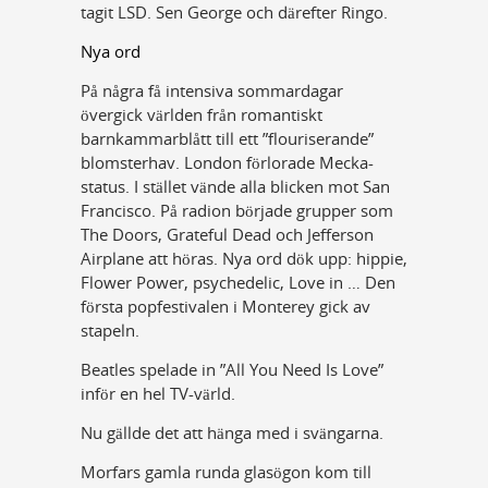
tagit LSD. Sen George och därefter Ringo.
Nya ord
På några få intensiva sommardagar
övergick världen från romantiskt
barnkammarblått till ett ”flouriserande”
blomsterhav. London förlorade Mecka-
status. I stället vände alla blicken mot San
Francisco. På radion började grupper som
The Doors, Grateful Dead och Jefferson
Airplane att höras. Nya ord dök upp: hippie,
Flower Power, psychedelic, Love in … Den
första popfestivalen i Monterey gick av
stapeln.
Beatles spelade in ”All You Need Is Love”
inför en hel TV-värld.
Nu gällde det att hänga med i svängarna.
Morfars gamla runda glasögon kom till