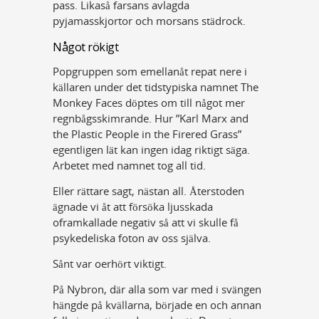
pass. Likaså farsans avlagda
pyjamasskjortor och morsans städrock.
Något rökigt
Popgruppen som emellanåt repat nere i
källaren under det tidstypiska namnet The
Monkey Faces döptes om till något mer
regnbågsskimrande. Hur ”Karl Marx and
the Plastic People in the Firered Grass”
egentligen lät kan ingen idag riktigt säga.
Arbetet med namnet tog all tid.
Eller rättare sagt, nästan all. Återstoden
ägnade vi åt att försöka ljusskada
oframkallade negativ så att vi skulle få
psykedeliska foton av oss själva.
Sånt var oerhört viktigt.
På Nybron, där alla som var med i svängen
hängde på kvällarna, började en och annan