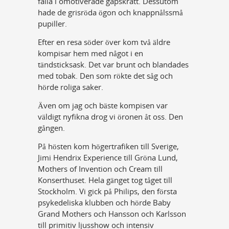
falla i omotiverade gapskratt. Dessutom
hade de grisröda ögon och knappnålssmå
pupiller.
Efter en resa söder över kom två äldre
kompisar hem med något i en
tändsticksask. Det var brunt och blandades
med tobak. Den som rökte det såg och
hörde roliga saker.
Även om jag och bäste kompisen var
väldigt nyfikna drog vi öronen åt oss. Den
gången.
På hösten kom högertrafiken till Sverige,
Jimi Hendrix Experience till Gröna Lund,
Mothers of Invention och Cream till
Konserthuset. Hela gänget tog tåget till
Stockholm. Vi gick på Philips, den första
psykedeliska klubben och hörde Baby
Grand Mothers och Hansson och Karlsson
till primitiv ljusshow och intensiv