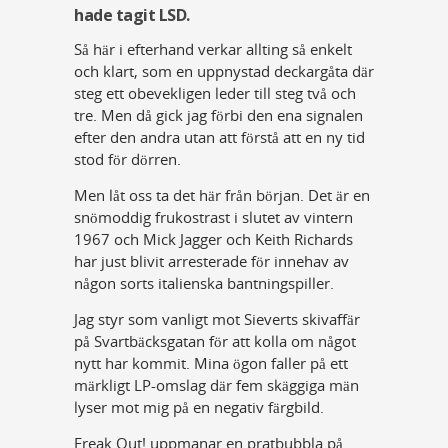
hade tagit LSD.
Så här i efterhand verkar allting så enkelt
och klart, som en uppnystad deckargåta där
steg ett obevekligen leder till steg två och
tre. Men då gick jag förbi den ena signalen
efter den andra utan att förstå att en ny tid
stod för dörren.
Men låt oss ta det här från början. Det är en
snömoddig frukostrast i slutet av vintern
1967 och Mick Jagger och Keith Richards
har just blivit arresterade för innehav av
någon sorts italienska bantningspiller.
Jag styr som vanligt mot Sieverts skivaffär
på Svartbäcksgatan för att kolla om något
nytt har kommit. Mina ögon faller på ett
märkligt LP-omslag där fem skäggiga män
lyser mot mig på en negativ färgbild.
Freak Out! uppmanar en pratbubbla på