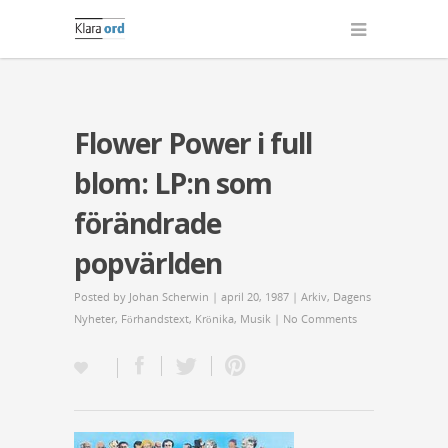
Flower Power i full
blom: LP:n som
förändrade
popvärlden
Posted by
Johan Scherwin
| april 20, 1987 |
Arkiv
,
Dagens
Nyheter
,
Förhandstext
,
Krönika
,
Musik
|
No Comments