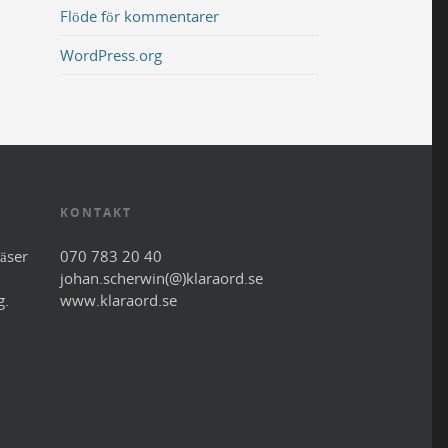
Flöde för kommentarer
WordPress.org
KONTAKT
läser
070 783 20 40
johan.scherwin(@)klaraord.se
g.
www.klaraord.se