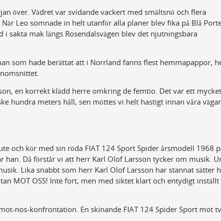
färjan över. Vädret var svidande vackert med smältsnö och flera
är Leo somnade in helt utanför alla planer blev fika på Blå Port
ad i sakta mak längs Rosendalsvägen blev det njutningsbara
nan som hade berättat att i Norrland fanns flest hemmapappor, h
enomsnittet.
arsson, en korrekt klädd herre omkring de femtio. Det var ett mycke
ke hundra meters håll, sen möttes vi helt hastigt innan våra vägar
 ute och kör med sin röda FIAT 124 Sport Spider årsmodell 1968 p
r han. Då förstår vi att herr Karl Olof Larsson tycker om musik. U
usik. Lika snabbt som herr Karl Olof Larsson har stannat sätter 
 utan MOT OSS! Inte fort, men med siktet klart och entydigt inställt
-mot-nos-konfrontation. En skinande FIAT 124 Spider Sport mot t