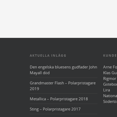
AKTUELLA INLÄGG
KUNDE
Den engelska bluesens gudfader John
Arne Fo
Mayall död
Klas Gu
Rigmor
Grandmaster Flash – Polarpristagare
Götebo
2019
Lira
Nationa
Metallica – Polarpristagare 2018
Södertö
Sting – Polarpristagare 2017