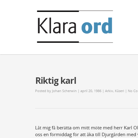
Riktig karl
Posted by
Johan Scherwin
| april 20, 1986 |
Arkiv
,
Kåseri
|
No C
Låt mig få berätta om mitt möte med herr Karl Ol
oss en förmiddag för att åka till Djurgården med 