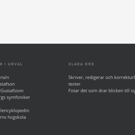
R I URVAL
KLARA ORD
rsén
Skriver, redigerar och korrektur
stafson
texter.
 Gustafsson
Fotar det som drar blicken till si
rgs symfoniker
lencyklopedin
rns högskola