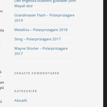
Den engelska bluesens gudfader John
Mayall död
en
Grandmaster Flash – Polarpristagare
2019
Metallica – Polarpristagare 2018
ela
Sting – Polarpristagare 2017
t
Wayne Shorter – Polarpristagare
2017
å
SENASTE KOMMENTARER
r
han
 på
KATEGORIER
Aktuellt
vå