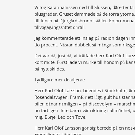
Vi tog Katarinahissen ned till Slussen, därefter 
plusgrader. Gruset dammade på de torra ytorna. N
till lunch på Djurgårdsbrunn istället. En promen
tillvägagångssättet därtill.
Jag kommenterade ett inslag på radion dagen in
tio procent. Nästan dubbelt så många som riksg
Det var då, just då, vi träffade herr Karl Olof L
kort möte. Först lade vi märke till honom på kans
på nytt skildes.
Tydligare mer detaljerat:
Herr Karl Olof Larsson, boendes i Stockholm, är
Rosendalsvägen. Framför ett lågt, gult hus stanna
bilen dånar nämligen ­– på discovolym – marschm
nu fart igen. Inte bara i vår riktning i allmänhet,
mig, Börje, Leo och Tove.
Herr Karl Olof Larsson gör sig beredd på en nos
Emmaljunga sittvagnar.