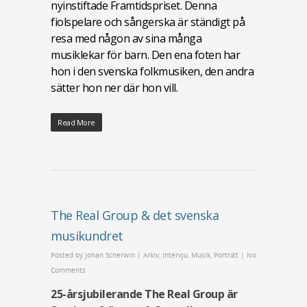
nyinstiftade Framtidspriset. Denna
fiolspelare och sångerska är ständigt på
resa med någon av sina många
musiklekar för barn. Den ena foten har
hon i den svenska folkmusiken, den andra
sätter hon ner där hon vill.
Read More
The Real Group & det svenska
musikundret
Posted by
Johan Scherwin
|
Arkiv
,
Intervju
,
Musik
,
Porträtt
|
No
Comments
25-årsjubilerande The Real Group är