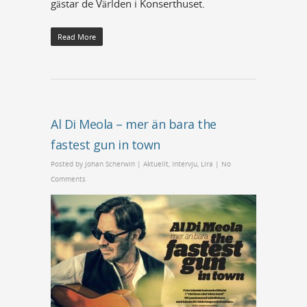
gästar de Världen i Konserthuset.
Read More
Al Di Meola – mer än bara the
fastest gun in town
Posted by
Johan Scherwin
|
Aktuellt
,
Intervju
,
Lira
|
No
Comments