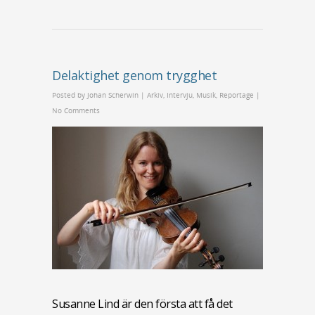
Delaktighet genom trygghet
Posted by
Johan Scherwin
|
Arkiv
,
Intervju
,
Musik
,
Reportage
|
No Comments
Susanne Lind är den första att få det