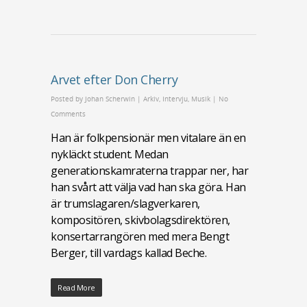
Arvet efter Don Cherry
Posted by
Johan Scherwin
|
Arkiv
,
Intervju
,
Musik
|
No
Comments
Han är folkpensionär men vitalare än en
nykläckt student. Medan
generationskamraterna trappar ner, har
han svårt att välja vad han ska göra. Han
är trumslagaren/slagverkaren,
kompositören, skivbolagsdirektören,
konsertarrangören med mera Bengt
Berger, till vardags kallad Beche.
Read More