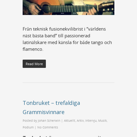
Från teknisk fusionekvilibrist i ”världens
näst bästa band” till passionerad
latinälskare med känsla för både tango och
flamenco.
Read More
Tonbruket – trefaldiga
Grammisvinnare
Posted by
Johan Scherwin
|
Aktuellt
,
Arkiv
,
Intervju
,
Musik
,
Podium
|
No Comments