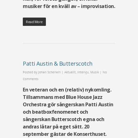
musiker för en kväll av – improvisation.
Read More
Patti Austin & Butterscotch
Posted by
Johan Scherwin
|
Aktuellt
,
Intervju
,
Musik
|
No
Comments
En veteran och en (relativ) nykomling.
Tillsammans med Blue House Jazz
Orchestra gör sångerskan Patti Austin
och beatboxfenomenet och
sångerskan Butterscotch egna och
andras låtar på eget sätt. 20
september gästar de Konserthuset.