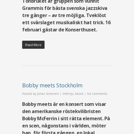
Tonbruket är gruppen som vunnit
Grammis för bästa svenska jazzskiva
tre gånger – av tre möjliga. Tveklöst
ett svårslaget musikaliskt hat trick. 16
februari gästar de Konserthuset.
Read More
Bobby meets Stockholm
Posted by
Johan Scherwin
|
Intervju
,
Musik
|
No Comments
Bobby meets är en konsert som visar
den amerikanske röstekvilibristen
Bobby McFerrin i sitt rätta element. På
en scen, någonstans i världen, möter
han, för första gången, en lokal