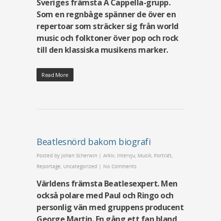
Sveriges främsta A Cappella-grupp.
Som en regnbåge spänner de över en
repertoar som sträcker sig från world
music och folktoner över pop och rock
till den klassiska musikens marker.
Read More
Beatlesnörd bakom biografi
Posted by
Johan Scherwin
|
Arkiv
,
Intervju
,
Musik
,
Porträtt
,
Reportage
,
Uncategorized
|
No Comments
Världens främsta Beatlesexpert. Men
också polare med Paul och Ringo och
personlig vän med gruppens producent
George Martin. En gång ett fan bland