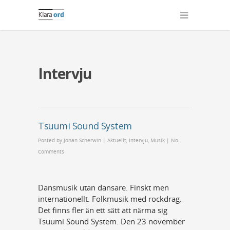
Intervju
Tsuumi Sound System
Posted by
Johan Scherwin
|
Aktuellt
,
Intervju
,
Musik
|
No
Comments
Dansmusik utan dansare. Finskt men
internationellt. Folkmusik med rockdrag.
Det finns fler än ett sätt att närma sig
Tsuumi Sound System. Den 23 november