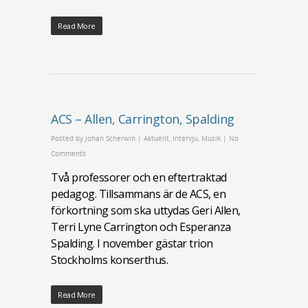
Read More
ACS – Allen, Carrington, Spalding
Posted by
Johan Scherwin
|
Aktuellt
,
Intervju
,
Musik
|
No
Comments
Två professorer och en eftertraktad
pedagog. Tillsammans är de ACS, en
förkortning som ska uttydas Geri Allen,
Terri Lyne Carrington och Esperanza
Spalding. I november gästar trion
Stockholms konserthus.
Read More