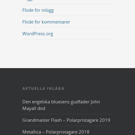
Flöde för inlägg
Flöde för kommentarer
WordPress.org
AKTUELLA INLÄGG
Den engelska bluesens gudfader John
Mayall död
Grandmaster Flash – Polarpristagare 2019
Metallica – Polarpristagare 2018