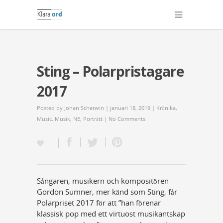
Sting – Polarpristagare
2017
Posted by
Johan Scherwin
| januari 18, 2019 |
Krönika
,
Music
,
Musik
,
NE
,
Porträtt
|
No Comments
Sångaren, musikern och kompositören
Gordon Sumner, mer känd som Sting, får
Polarpriset 2017 för att ”han förenar
klassisk pop med ett virtuost musikantskap