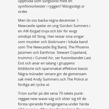
uppträda som sångsolist med en
symfoniorkester i ryggen? Mångsidigt är
ordet.
Men låt oss backa några decennier. I
Newcastle spelar en ung Gordon Sumners i
en AIK-färgad tröja och blir för evigt
omdöpt till Sting. Han testar sina vingar
som musiker och låtskrivare i lokala band
som The Newcastle Big Band, The Phoenix
Jazzmen och Earthrise. Stewart Copeland,
trummis i Curved Air, ser fusionbandet Last
Exit och anar en talang i gruppens
bildsköne och sparsmakat effektive basist.
Några månader senare gör de gemensam
sak med Andy Summers och The Police är
färdiga att rycka ut.
Trion surfar på det sena 70-talets punk-
reggae-new wave-våg och sliter sig till de
första spirande framgångarna under hårda