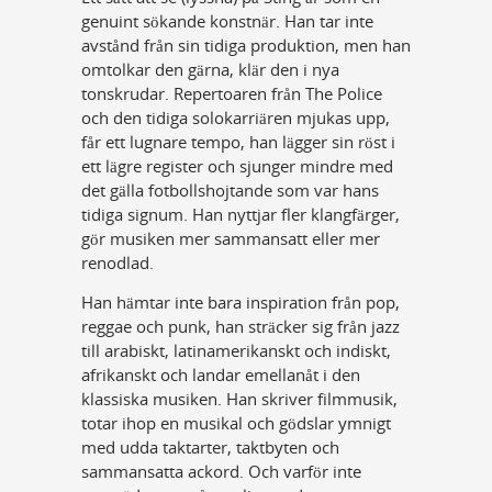
genuint sökande konstnär. Han tar inte
avstånd från sin tidiga produktion, men han
omtolkar den gärna, klär den i nya
tonskrudar. Repertoaren från The Police
och den tidiga solokarriären mjukas upp,
får ett lugnare tempo, han lägger sin röst i
ett lägre register och sjunger mindre med
det gälla fotbollshojtande som var hans
tidiga signum. Han nyttjar fler klangfärger,
gör musiken mer sammansatt eller mer
renodlad.
Han hämtar inte bara inspiration från pop,
reggae och punk, han sträcker sig från jazz
till arabiskt, latinamerikanskt och indiskt,
afrikanskt och landar emellanåt i den
klassiska musiken. Han skriver filmmusik,
totar ihop en musikal och gödslar ymnigt
med udda taktarter, taktbyten och
sammansatta ackord. Och varför inte