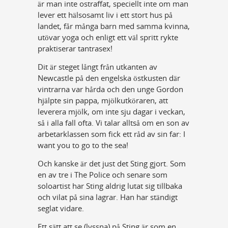
är man inte ostraffat, speciellt inte om man
lever ett hälsosamt liv i ett stort hus på
landet, får många barn med samma kvinna,
utövar yoga och enligt ett väl spritt rykte
praktiserar tantrasex!
Dit är steget långt från utkanten av
Newcastle på den engelska östkusten där
vintrarna var hårda och den unge Gordon
hjälpte sin pappa, mjölkutköraren, att
leverera mjölk, om inte sju dagar i veckan,
så i alla fall ofta. Vi talar alltså om en son av
arbetarklassen som fick ett råd av sin far: I
want you to go to the sea!
Och kanske är det just det Sting gjort. Som
en av tre i The Police och senare som
soloartist har Sting aldrig lutat sig tillbaka
och vilat på sina lagrar. Han har ständigt
seglat vidare.
Ett sätt att se (lyssna) på Sting är som en