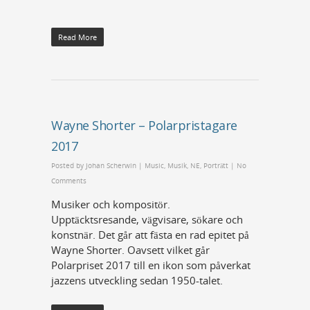
Read More
Wayne Shorter – Polarpristagare
2017
Posted by
Johan Scherwin
|
Music
,
Musik
,
NE
,
Porträtt
|
No
Comments
Musiker och kompositör.
Upptäcktsresande, vägvisare, sökare och
konstnär. Det går att fästa en rad epitet på
Wayne Shorter. Oavsett vilket går
Polarpriset 2017 till en ikon som påverkat
jazzens utveckling sedan 1950-talet.