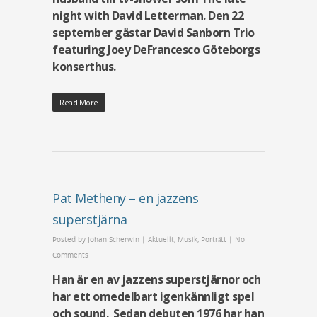
night with David Letterman. Den 22
september gästar David Sanborn Trio
featuring Joey DeFrancesco Göteborgs
konserthus.
Read More
Pat Metheny – en jazzens
superstjärna
Posted by
Johan Scherwin
|
Aktuellt
,
Musik
,
Porträtt
|
No
Comments
Han är en av jazzens superstjärnor och
har ett omedelbart igenkännligt spel
och sound. Sedan debuten 1976 har han