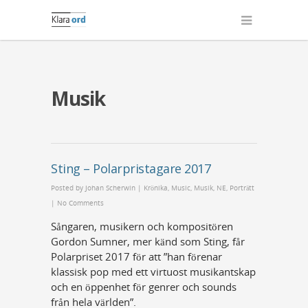
Musik
Sting – Polarpristagare 2017
Posted by
Johan Scherwin
|
Krönika
,
Music
,
Musik
,
NE
,
Porträtt
|
No Comments
Sångaren, musikern och kompositören
Gordon Sumner, mer känd som Sting, får
Polarpriset 2017 för att ”han förenar
klassisk pop med ett virtuost musikantskap
och en öppenhet för genrer och sounds
från hela världen”.