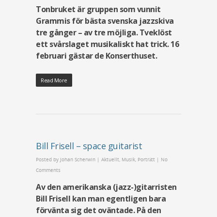
Tonbruket är gruppen som vunnit
Grammis för bästa svenska jazzskiva
tre gånger – av tre möjliga. Tveklöst
ett svårslaget musikaliskt hat trick. 16
februari gästar de Konserthuset.
Read More
Bill Frisell – space guitarist
Posted by
Johan Scherwin
|
Aktuellt
,
Musik
,
Porträtt
|
No
Comments
Av den amerikanska (jazz-)gitarristen
Bill Frisell kan man egentligen bara
förvänta sig det oväntade. På den