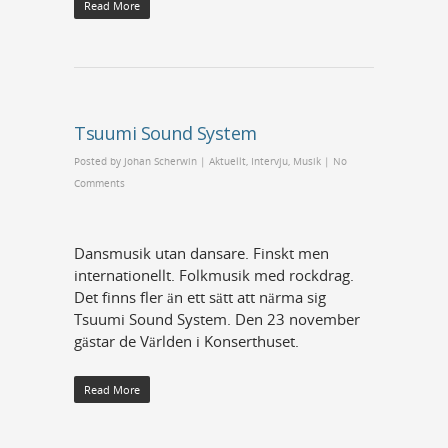
Read More
Tsuumi Sound System
Posted by
Johan Scherwin
|
Aktuellt
,
Intervju
,
Musik
|
No
Comments
Dansmusik utan dansare. Finskt men
internationellt. Folkmusik med rockdrag.
Det finns fler än ett sätt att närma sig
Tsuumi Sound System. Den 23 november
gästar de Världen i Konserthuset.
Read More