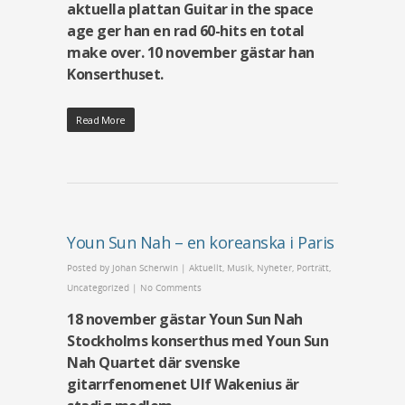
aktuella plattan Guitar in the space
age ger han en rad 60-hits en total
make over. 10 november gästar han
Konserthuset.
Read More
Youn Sun Nah – en koreanska i Paris
Posted by
Johan Scherwin
|
Aktuellt
,
Musik
,
Nyheter
,
Porträtt
,
Uncategorized
|
No Comments
18 november gästar Youn Sun Nah
Stockholms konserthus med Youn Sun
Nah Quartet där svenske
gitarrfenomenet Ulf Wakenius är