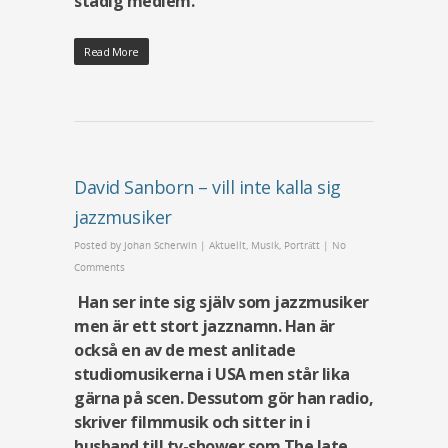
stadig medlem.
Read More
David Sanborn – vill inte kalla sig
jazzmusiker
Posted by
Johan Scherwin
|
Aktuellt
,
Musik
,
Porträtt
|
No
Comments
Han ser inte sig själv som jazzmusiker
men är ett stort jazznamn. Han är
också en av de mest anlitade
studiomusikerna i USA men står lika
gärna på scen. Dessutom gör han radio,
skriver filmmusik och sitter in i
husband till tv-shower som The late