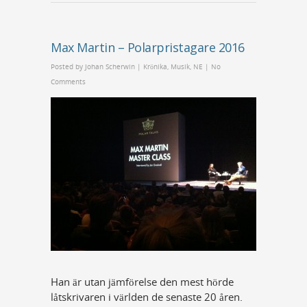
Max Martin – Polarpristagare 2016
Posted by
Johan Scherwin
|
Krönika
,
Musik
,
NE
|
No
Comments
Han är utan jämförelse den mest hörde
låtskrivaren i världen de senaste 20 åren.