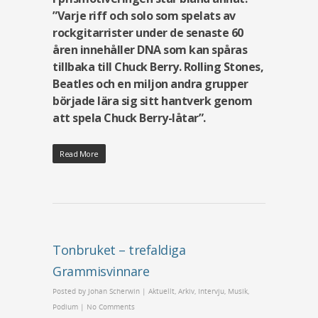
”Varje riff och solo som spelats av
rockgitarrister under de senaste 60
åren innehåller DNA som kan spåras
tillbaka till Chuck Berry. Rolling Stones,
Beatles och en miljon andra grupper
började lära sig sitt hantverk genom
att spela Chuck Berry-låtar”.
Read More
Tonbruket – trefaldiga
Grammisvinnare
Posted by
Johan Scherwin
|
Aktuellt
,
Arkiv
,
Intervju
,
Musik
,
Podium
|
No Comments