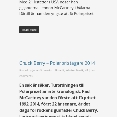
Med 21 listettor i USA nosar han
giganterna Lennon-McCartney i hälarna.
Därtill är han den yngste att få Polarpriset.
Read More
Chuck Berry – Polarpristagare 2014
Posted by
Johan Scherwin
|
Aktuellt
,
Krönika
,
Musik
,
NE
|
No
Comments
En sak är säker. Turordningen till
Polarpriset är inte kronologisk. Paul
McCartney var den förste att få priset
1992. 2014, först 22 år senare, är det
dags för rockens gudfader Chuck Berry.
I prismotiveringen står bland annat: